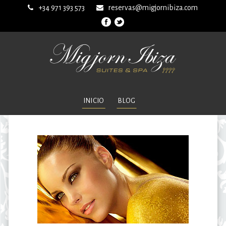
+34 971 393 573
reservas@migjornibiza.com
INICIO
BLOG