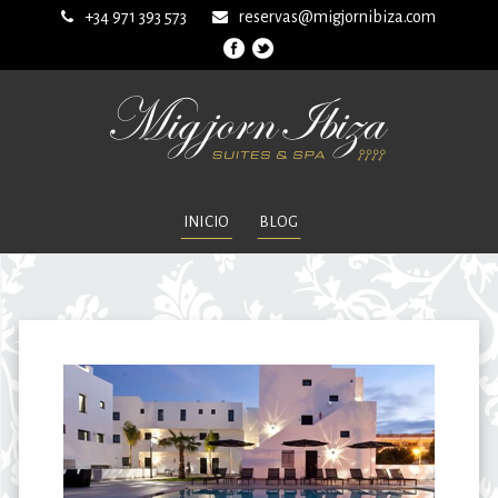
+34 971 393 573
reservas@migjornibiza.com
INICIO
BLOG