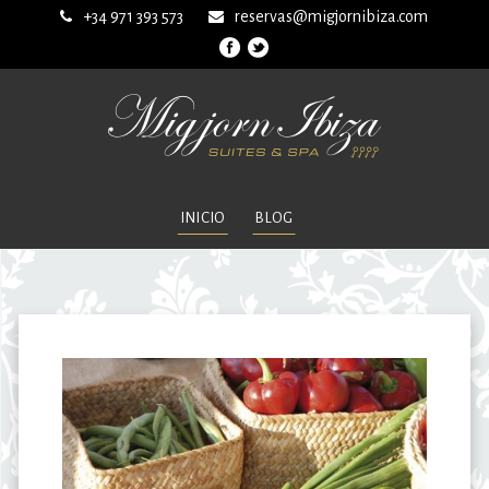
+34 971 393 573
reservas@migjornibiza.com
INICIO
BLOG