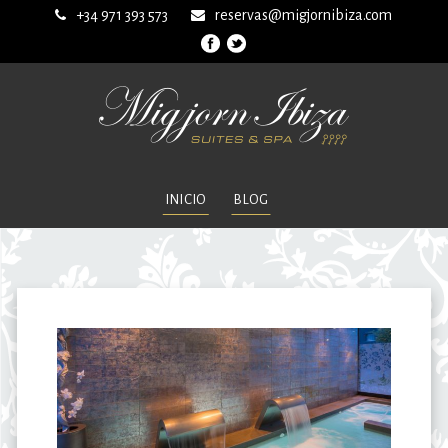
+34 971 393 573
reservas@migjornibiza.com
INICIO
BLOG