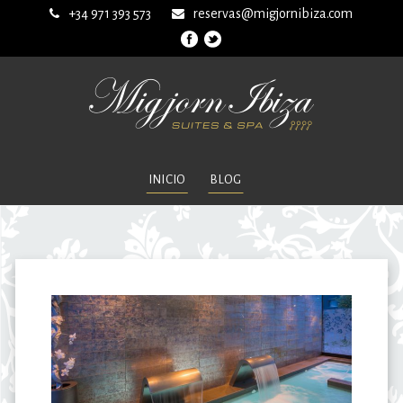
+34 971 393 573
reservas@migjornibiza.com
INICIO
BLOG