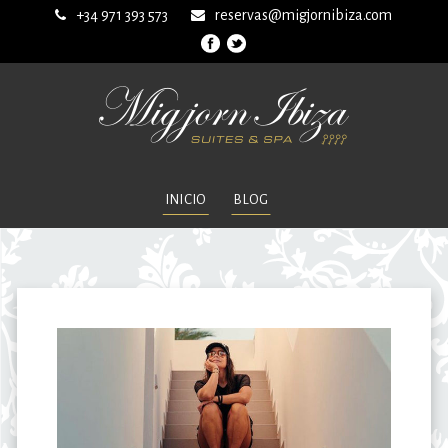
+34 971 393 573
reservas@migjornibiza.com
INICIO
BLOG