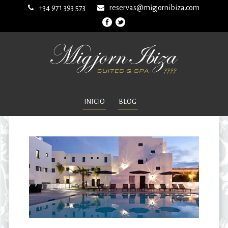
+34 971 393 573
reservas@migjornibiza.com
INICIO
BLOG