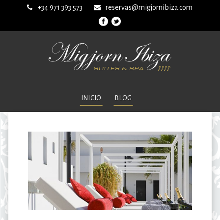
+34 971 393 573
reservas@migjornibiza.com
INICIO
BLOG