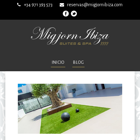
+34 971 393 573
reservas@migjornibiza.com
INICIO
BLOG