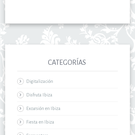
CATEGORÍAS
Digitalización
Disfruta Ibiza
Excursión en Ibiza
Fiesta en Ibiza