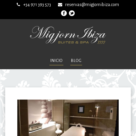
+34 971 393 573
reservas@migjornibiza.com
INICIO
BLOG