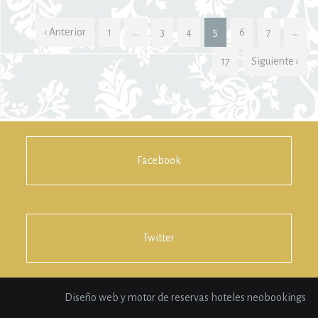
‹ Anterior
1
…
3
4
5
6
7
…
17
Siguiente ›
Facebook
Twitter
Diseño web y motor de reservas hoteles neobookings