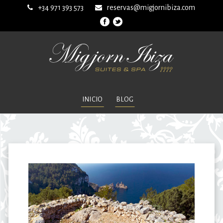
+34 971 393 573
reservas@migjornibiza.com
INICIO
BLOG