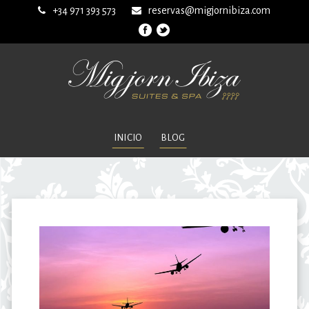
+34 971 393 573
reservas@migjornibiza.com
INICIO
BLOG