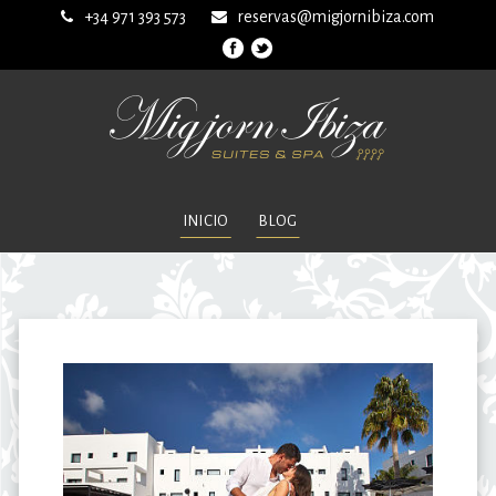
+34 971 393 573
reservas@migjornibiza.com
INICIO
BLOG