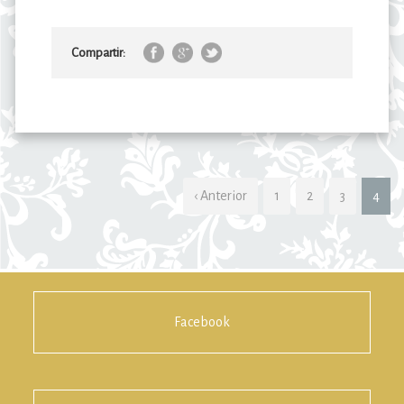
Compartir:
‹ Anterior
1
2
3
4
Facebook