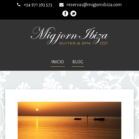
+34 971 393 573
reservas@migjornibiza.com
INICIO
BLOG