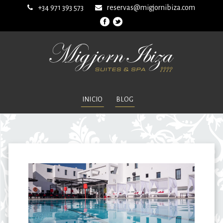
+34 971 393 573
reservas@migjornibiza.com
INICIO
BLOG