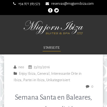
+34 971 393 573
reservas@migjornibiza.com
STARSEITE
neo
23/03/2016
Enjoy Ibiza
,
General
,
Interessante Orte in
Ibiza
,
Partei in Ibiza
,
Unkategorisiert
0
Semana Santa en Baleares,