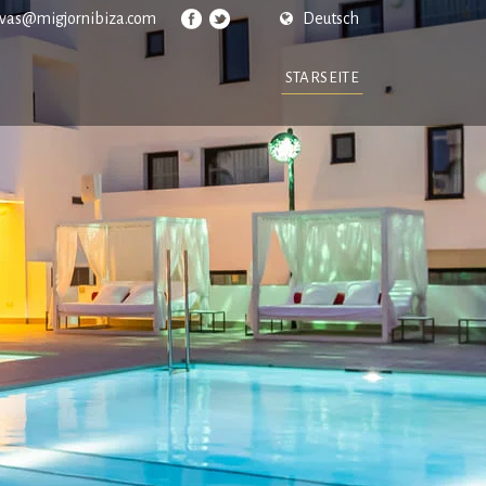
rvas@migjornibiza.com
Deutsch
STARSEITE