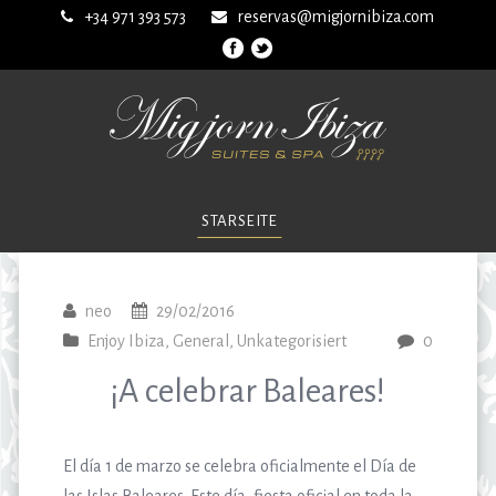
+34 971 393 573
reservas@migjornibiza.com
STARSEITE
neo
29/02/2016
Enjoy Ibiza
,
General
,
Unkategorisiert
0
¡A celebrar Baleares!
El día 1 de marzo se celebra oficialmente el Día de