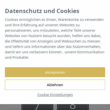
DE
Tog
Datenschutz und Cookies
nav
Cookies ermöglichen es Ihnen, Warenkörbe zu verwenden
und Ihre Erfahrung auf unseren Websites zu
Arbeiten Sie mit uns
personalisieren, uns mitzuteilen, welche Teile unserer
Websites von Nutzern besucht wurden, helfen uns dabei,
die Effektivität von Anzeigen und Websuchen zu messen
Besser als nur ein Hotel ... Sie werden uns gar nicht mehr verlassen wollen
und liefern uns Informationen über das Nutzerverhalten,
damit wir uns verbessern können . unsere Kommunikation
und Produkte.
Akzeptieren
Jetzt buchen
ZU GÜNSTIGEN PREISEN!
Ablehnen
Cookie-Einstellungen
EINSTIEG
ÜBERPRÜFEN
7
8