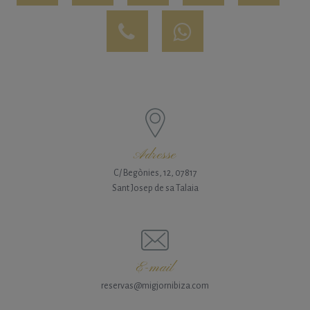
Adresse
C/ Begònies, 12, 07817
Sant Josep de sa Talaia
E-mail
reservas@migjornibiza.com