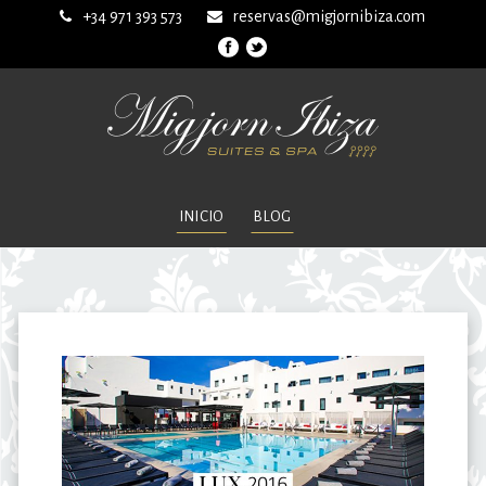
+34 971 393 573
reservas@migjornibiza.com
INICIO
BLOG