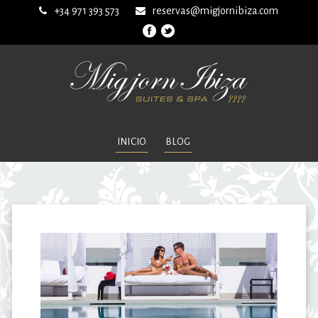
+34 971 393 573
reservas@migjornibiza.com
INICIO
BLOG