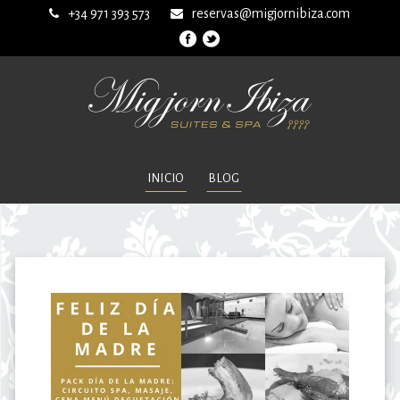
+34 971 393 573
reservas@migjornibiza.com
INICIO
BLOG