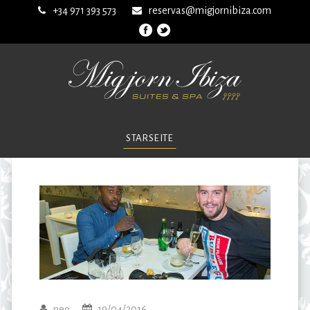
+34 971 393 573
reservas@migjornibiza.com
STARSEITE
neo
19/04/2016