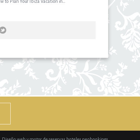
 to Plan Your Ibiza Vacation in...
Diseño web y motor de reservas hoteles neobookings