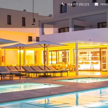
+34 971 393 573
rese