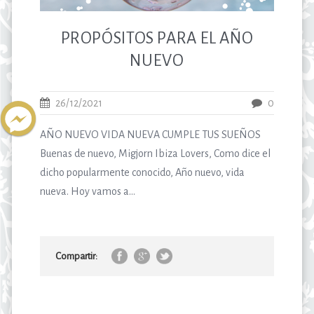
PROPÓSITOS PARA EL AÑO
NUEVO
26/12/2021
0
AÑO NUEVO VIDA NUEVA CUMPLE TUS SUEÑOS
Buenas de nuevo, Migjorn Ibiza Lovers, Como dice el
dicho popularmente conocido, Año nuevo, vida
nueva. Hoy vamos a...
Compartir: