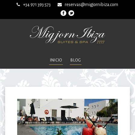
+34 971 393 573
reservas@migjornibiza.com
INICIO
BLOG