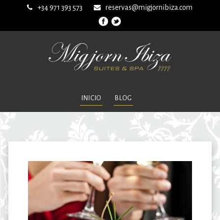
+34 971 393 573
reservas@migjornibiza.com
INICIO
BLOG