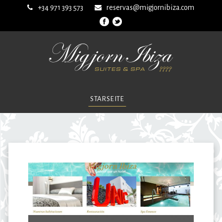
+34 971 393 573
reservas@migjornibiza.com
STARSEITE